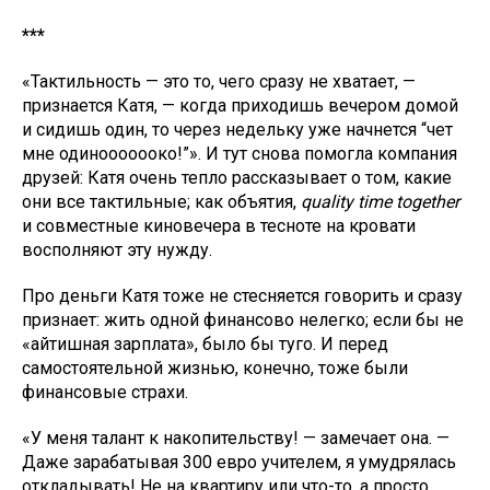
***
«Тактильность — это то, чего сразу не хватает, —
признается Катя, — когда приходишь вечером домой
и сидишь один, то через недельку уже начнется “чет
мне одинооооооко!”». И тут снова помогла компания
друзей: Катя очень тепло рассказывает о том, какие
они все тактильные; как объятия,
quality time together
и совместные киновечера в тесноте на кровати
восполняют эту нужду.
Про деньги Катя тоже не стесняется говорить и сразу
признает: жить одной финансово нелегко; если бы не
«айтишная зарплата», было бы туго. И перед
самостоятельной жизнью, конечно, тоже были
финансовые страхи.
«У меня талант к накопительству! — замечает она. —
Даже зарабатывая 300 евро учителем, я умудрялась
откладывать! Не на квартиру или что-то, а просто