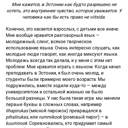
Мне кажется, в Эстонии как будто разрешено не
хотеть, это внутреннее чувство, которое уважается. У
человека как бы есть право не viitsida.
Конечно, это касается взрослых, с детьми все иначе.
Мне вообще нравится разговорный язык —
молодежный, сленг, всякое творческое
использование языка. Очень интересно слушать, как
молодые люди говорят, как иногда миксуют языки.
Молодежь всегда так делала, и у меня с этим нет
проблем. Мне нравится играть с языком. Когда начал
преподавать в Эстонии, я был очень молод, и
студенты были примерно моего возраста. Мы
подружились, вместе ходили куда-то — между
университетом и остальной жизнью не было
большой разницы. У нас была такая игра: мы меняли
первые буквы в сложных словах, например
lihapirukas
(мясной пирожок) превращался в
pihalirukas
, или
rummikook
(ромовый пирог) — в
kuumirook
. Соревновались, кто придумает самый