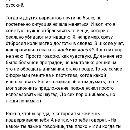
русский.
Тогда и других вариантов почти не было, но
постепенно ситуация начала меняться. И вот, что я
советую: нужно отбрасывать те вещи, которые
реально убивают мотивацию. Я, например, сразу
отбросил количество долготы в словах. В школе учат,
как правильно сказать:
kooli
или
koo(o)li
. Я до сих пор
не знаю. Просто говорю, как чувствую. Для меня это
было большой преградой, но как только решил на
это не обращать внимания, стало проще. То же самое
с формами генитива и партитива, когда какой
использовать. Если я начинал об этом думать, то не
мог закончить предложение; позже начал просто
использовать их наугад. До сих пор ошибаюсь, но
люди понимают.
Важно, чтобы среда, в которой ты живешь,
поддерживала тебя. А не так, что тебе говорят: «На
каком ты языке говоришь, так плохо!» Или когда ты