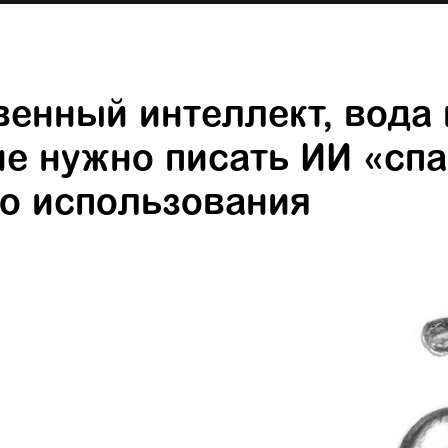
венный интеллект, вода 
не нужно писать ИИ «сп
го использования