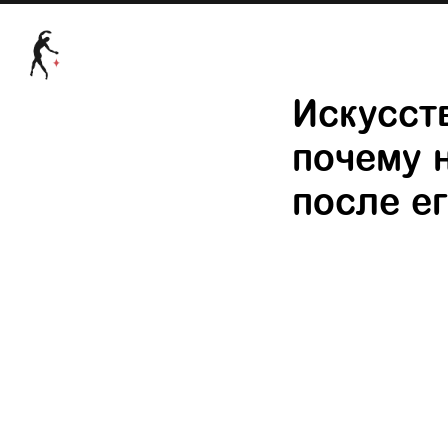
Искусст
почему 
после е