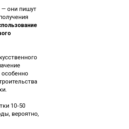
 — они пишут
 получения
спользование
вого
скусственного
начение
я особенно
строительства
хи.
тки 10-50
ды, вероятно,