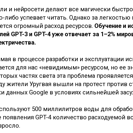
и и нейросети делают все магически быстро
о-либо успевает читать. Однако за легкостью
ется огромный расход ресурсов.
Обучение и и
ей GPT-3 и GPT-4 уже отвечает за 1–2% миро
ектричества.
емая в процессе разработки и эксплуатации и
ается для нас «невидимым» ресурсом, но ее з
оторых частях света эта проблема проявляетс
оду жители Уругвая вышли на протест против 
ки данных Google в условиях сильнейшей засу
спользуют 500 миллилитров воды для обрабо
е появления GPT-4 количество расходуемой во
зросло.