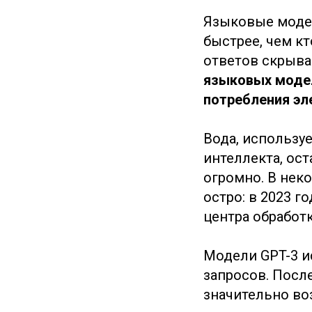
Языковые модел
быстрее, чем кт
ответов скрыва
языковых модел
потребления эл
Вода, использу
интеллекта, ост
огромно. В нек
остро: в 2023 г
центра обработ
Модели GPT-3 и
запросов. Посл
значительно во