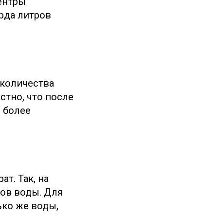
центры
рда литров
 количества
стно, что после
 более
т. Так, на
ров воды. Для
ько же воды,