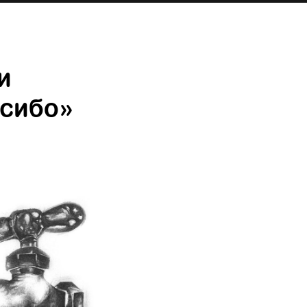
и
асибо»