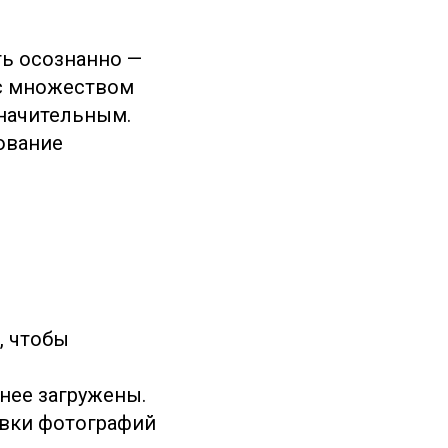
ть осознанно —
 с множеством
значительным.
ование
, чтобы
нее загружены.
авки фотографий