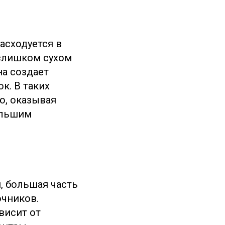
асходуется в
 слишком сухом
на создает
к. В таких
ю, оказывая
ольшим
, большая часть
очников.
висит от