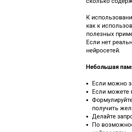
сколько содерж
К использовани
как к использо
полезных приме
Если нет реаль
нейросетей.
Небольшая пам
Если можно за
Если можете 
Формулируйте
получить жела
Делайте запр
По возможнос