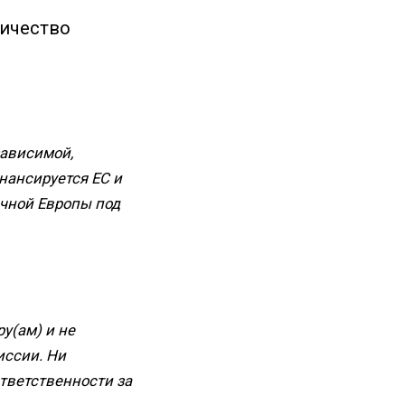
личество
зависимой,
нансируется ЕС и
чной Европы под
у(ам) и не
иссии. Ни
тветственности за