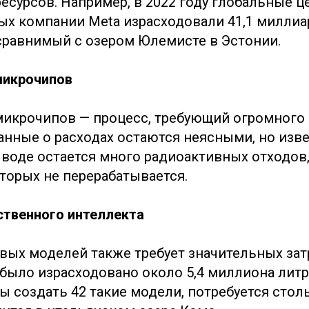
есурсов. Например, в 2022 году глобальные 
ых компании Meta израсходовали 41,1 миллиа
сравнимый с озером Юлемисте в Эстонии.
микрочипов
икрочипов — процесс, требующий огромного
анные о расходах остаются неясными, но изве
 воде остается много радиоактивных отходов,
торых не перерабатывается.
ственного интеллекта
ых моделей также требует значительных затра
 было израсходовано около 5,4 миллиона лит
ы создать 42 такие модели, потребуется стол