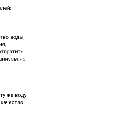
лей:
тво воды,
ия,
отвратить
ганизовано
ту же воду.
 качество