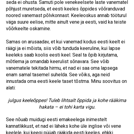
seda ei ohusta. Samuti pole venekeelsete laste vanematel
põhjust muretseda, et eesti keeles õppides võõranduvad
noored vanemast põlvkonnast. Keeleoskus annab tööturul
väga suure eelise, mitte ainult vene ja eesti, vaid ka teiste
võõrkeelte oskamine.
Samas on arusaadav, et kui vanemad kodus eesti keelt ei
räägi ja ei mõista, siis võib tunduda keeruline, kui lapse
keeleks saab koolis eesti keel. Seal ta õpib kirjutama,
mõtlema ja omandab keerulist sõnavara. See võib
vanematele tekitada hirmu, et nad ei saa oma lapsega
enam samal tasemel suhelda. See võiks, aga neid
innustada oma eesti keele taset tõstma. Minu soovitus on
alati:
julgus keeleõppes! Tuleb lihtsalt õppida ja kohe rääkima
hakata – ei tohi karta vigu.
See nõuab muidugi eesti emakeelega inimestelt
kannatlikkust, et nad ei läheks kohe üle inglise või vene
keelele, kui keegi püüab rääkida eesti keeles, ehkki