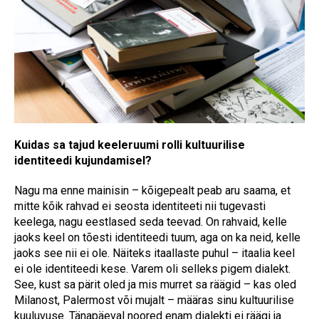
Kuidas sa tajud keeleruumi rolli kultuurilise
identiteedi kujundamisel?
Nagu ma enne mainisin – kõigepealt peab aru saama, et
mitte kõik rahvad ei seosta identiteeti nii tugevasti
keelega, nagu eestlased seda teevad. On rahvaid, kelle
jaoks keel on tõesti identiteedi tuum, aga on ka neid, kelle
jaoks see nii ei ole. Näiteks itaallaste puhul – itaalia keel
ei ole identiteedi kese. Varem oli selleks pigem dialekt.
See, kust sa pärit oled ja mis murret sa räägid – kas oled
Milanost, Palermost või mujalt – määras sinu kultuurilise
kuuluvuse. Tänapäeval noored enam dialekti ei räägi ja