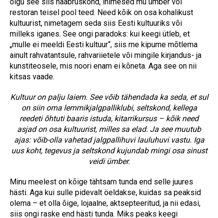
olgu see siis naabruskond, inimesed mu ümber või
restoran teisel pool teed. Need kõik on osa kohalikust
kultuurist, nimetagem seda siis Eesti kultuuriks või
milleks iganes. See ongi paradoks: kui keegi ütleb, et
„mulle ei meeldi Eesti kultuur“, siis me kipume mõtlema
ainult rahvatantsule, rahvariietele või mingile kirjandus- ja
kunstiteosele, mis noori enam ei kõneta. Aga see on nii
kitsas vaade.
Kultuur on palju laiem. See võib tähendada ka seda, et sul
on siin oma lemmikjalgpalliklubi, seltskond, kellega
reedeti õhtuti baaris istuda, kitarrikursus – kõik need
asjad on osa kultuurist, milles sa elad. Ja see muutub
ajas: võib-olla vahetad jalgpallihuvi lauluhuvi vastu. Iga
uus koht, tegevus ja seltskond kujundab mingi osa sinust
veidi ümber.
Minu meelest on kõige tähtsam tunda end selle juures
hästi. Aga kui sulle pidevalt öeldakse, kuidas sa peaksid
olema – et olla õige, lojaalne, aktsepteeritud, ja nii edasi,
siis ongi raske end hästi tunda. Miks peaks keegi