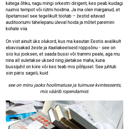
kätega õhku, nagu mingi orkestri dirigent, kes peab kuidagi
ruumis tempot või rütmi hoidma. Ja ma olen märganud, et
õpetamisel see tegelikult töötab – žestid aitavad
auditooriumi tähelepanu üleval hoida ja mõtet paremini
kohale viia.
On vist ainult üks olukord, kus ma kasutan Eestis avalikult
ebaviisakad žeste ja itaaliakeelseid roppsõnu - see on
siis kui jooksen, et saada bussi või trammi peale, aga mu
nina all suletakse uksed ning jäetakse maha, kuna
bussijuhil on kiire või kes teab mis põhjusel. See juhtub
siin päris sageli, kuid
see on minu jaoks hoolimatuse ja tuimuse kvintessents,
mis väärib ropendamist.