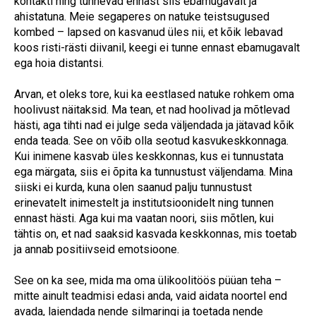
kontakti ning tunnevad ennast siis ebamugavalt ja
ahistatuna. Meie segaperes on natuke teistsugused
kombed – lapsed on kasvanud üles nii, et kõik lebavad
koos risti-rästi diivanil, keegi ei tunne ennast ebamugavalt
ega hoia distantsi.
Arvan, et oleks tore, kui ka eestlased natuke rohkem oma
hoolivust näitaksid. Ma tean, et nad hoolivad ja mõtlevad
hästi, aga tihti nad ei julge seda väljendada ja jätavad kõik
enda teada. See on võib olla seotud kasvukeskkonnaga.
Kui inimene kasvab üles keskkonnas, kus ei tunnustata
ega märgata, siis ei õpita ka tunnustust väljendama. Mina
siiski ei kurda, kuna olen saanud palju tunnustust
erinevatelt inimestelt ja institutsioonidelt ning tunnen
ennast hästi. Aga kui ma vaatan noori, siis mõtlen, kui
tähtis on, et nad saaksid kasvada keskkonnas, mis toetab
ja annab positiivseid emotsioone.
See on ka see, mida ma oma ülikoolitöös püüan teha –
mitte ainult teadmisi edasi anda, vaid aidata noortel end
avada, laiendada nende silmaringi ja toetada nende