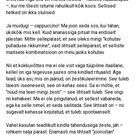
–, kui me tõesti istume rahulikult kõik koos. Sellised
hetked on ikka olulised.
Ja muidugi – cappuccino! Ma joon seda siis, kui tahan,
ükskõik mis kell. Kuid ananassiga pitsat ma endiselt
jälestan. Mitte sellepärast, et see oleks mingi "kohutav
pühaduse rikkumine", vaid lihtsalt sellepärast, et selliste
maitsete kombinatsioon on minu jaoks kohutav.
Nii et kokkuvõttes ma ei ole vist väga tüüpiline itaallane,
kellel on iga tegevuse juures oma kindlad rituaalid. Aga
tead, üks asi, mis on jäänud, on žestikuleerimine. See tuleb
täiesti iseenesest, see on kehas sees. Sa ei mõtle, et
“nüüd ma teen mingi žesti” – see lihtsalt tuleb. See ongi
nn kehakeel. Ma ei ole pingutanud, et sellest vabaneda,
ega ka selle nimel, et seda säilitada. See lihtsalt on – nii
sügavalt kehasse kirjutatud, et tuleb spontaanselt.
Vahel kasutan teadlikult kindla tähendusega žeste, jah –
rohkem nalja pärast. Enamasti ma lihtsalt “joonistan”