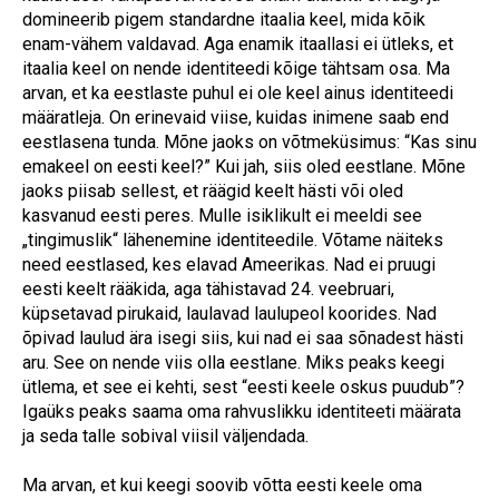
domineerib pigem standardne itaalia keel, mida kõik
enam-vähem valdavad. Aga enamik itaallasi ei ütleks, et
itaalia keel on nende identiteedi kõige tähtsam osa. Ma
arvan, et ka eestlaste puhul ei ole keel ainus identiteedi
määratleja. On erinevaid viise, kuidas inimene saab end
eestlasena tunda. Mõne jaoks on võtmeküsimus: “Kas sinu
emakeel on eesti keel?” Kui jah, siis oled eestlane. Mõne
jaoks piisab sellest, et räägid keelt hästi või oled
kasvanud eesti peres. Mulle isiklikult ei meeldi see
„tingimuslik“ lähenemine identiteedile. Võtame näiteks
need eestlased, kes elavad Ameerikas. Nad ei pruugi
eesti keelt rääkida, aga tähistavad 24. veebruari,
küpsetavad pirukaid, laulavad laulupeol koorides. Nad
õpivad laulud ära isegi siis, kui nad ei saa sõnadest hästi
aru. See on nende viis olla eestlane. Miks peaks keegi
ütlema, et see ei kehti, sest “eesti keele oskus puudub”?
Igaüks peaks saama oma rahvuslikku identiteeti määrata
ja seda talle sobival viisil väljendada.
Ma arvan, et kui keegi soovib võtta eesti keele oma