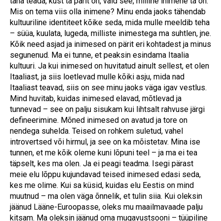
taha teada, kust ta pärit on, vaid see, milline inimene ta on.
Mis on tema viis olla inimene? Minu enda jaoks tähendab
kultuuriline identiteet kõike seda, mida mulle meeldib teha
– süüa, kuulata, lugeda, milliste inimestega ma suhtlen, jne.
Kõik need asjad ja inimesed on pärit eri kohtadest ja minus
segunenud. Ma ei tunne, et peaksin esindama Itaalia
kultuuri. Ja kui inimesed on huvitatud ainult sellest, et olen
Itaaliast, ja siis loetlevad mulle kõiki asju, mida nad
Itaaliast teavad, siis on see minu jaoks väga igav vestlus.
Mind huvitab, kuidas inimesed elavad, mõtlevad ja
tunnevad – see on palju sisukam kui lihtsalt rahvuse järgi
defineerimine. Mõned inimesed on avatud ja tore on
nendega suhelda. Teised on rohkem suletud, vahel
introvertsed või hirmul, ja see on ka mõistetav. Mina ise
tunnen, et me kõik oleme kuni lõpuni teel – ja ma ei tea
täpselt, kes ma olen. Ja ei peagi teadma. Isegi pärast
meie elu lõppu kujundavad teised inimesed edasi seda,
kes me olime. Kui sa küsid, kuidas elu Eestis on mind
muutnud – ma olen väga õnnelik, et tulin siia. Kui oleksin
jäänud Lääne-Euroopasse, oleks mu maailmavaade palju
kitsam. Ma oleksin jäänud oma mugavustsooni – tüüpiline