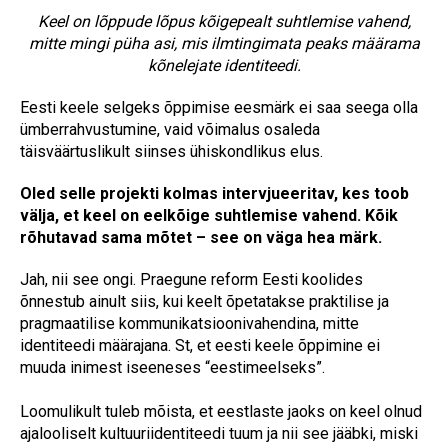
Keel on lõppude lõpus kõigepealt suhtlemise vahend,
mitte mingi püha asi, mis ilmtingimata peaks määrama
kõnelejate identiteedi.
Eesti keele selgeks õppimise eesmärk ei saa seega olla
ümberrahvustumine, vaid võimalus osaleda
täisväärtuslikult siinses ühiskondlikus elus.
Oled selle projekti kolmas intervjueeritav, kes toob
välja, et keel on eelkõige suhtlemise vahend. Kõik
rõhutavad sama mõtet – see on väga hea märk.
Jah, nii see ongi. Praegune reform Eesti koolides
õnnestub ainult siis, kui keelt õpetatakse praktilise ja
pragmaatilise kommunikatsioonivahendina, mitte
identiteedi määrajana. St, et eesti keele õppimine ei
muuda inimest iseeneses “eestimeelseks”.
Loomulikult tuleb mõista, et eestlaste jaoks on keel olnud
ajalooliselt kultuuriidentiteedi tuum ja nii see jääbki, miski