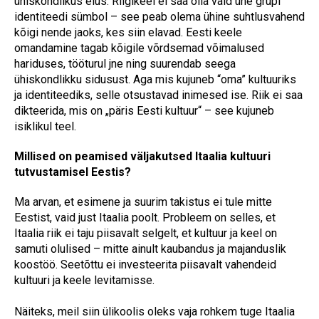
ühiskondlikus elus. Riigikeel ei saa olla vaid ühe grupi
identiteedi sümbol – see peab olema ühine suhtlusvahend
kõigi nende jaoks, kes siin elavad. Eesti keele
omandamine tagab kõigile võrdsemad võimalused
hariduses, tööturul jne ning suurendab seega
ühiskondlikku sidusust. Aga mis kujuneb “oma” kultuuriks
ja identiteediks, selle otsustavad inimesed ise. Riik ei saa
dikteerida, mis on „päris Eesti kultuur“ – see kujuneb
isiklikul teel.
Millised on peamised väljakutsed Itaalia kultuuri
tutvustamisel Eestis?
Ma arvan, et esimene ja suurim takistus ei tule mitte
Eestist, vaid just Itaalia poolt. Probleem on selles, et
Itaalia riik ei taju piisavalt selgelt, et kultuur ja keel on
samuti olulised – mitte ainult kaubandus ja majanduslik
koostöö. Seetõttu ei investeerita piisavalt vahendeid
kultuuri ja keele levitamisse.
Näiteks, meil siin ülikoolis oleks vaja rohkem tuge Itaalia