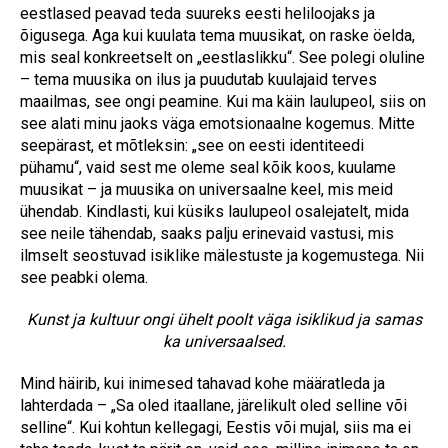
eestlased peavad teda suureks eesti heliloojaks ja
õigusega. Aga kui kuulata tema muusikat, on raske öelda,
mis seal konkreetselt on „eestlaslikku“. See polegi oluline
– tema muusika on ilus ja puudutab kuulajaid terves
maailmas, see ongi peamine. Kui ma käin laulupeol, siis on
see alati minu jaoks väga emotsionaalne kogemus. Mitte
seepärast, et mõtleksin: „see on eesti identiteedi
pühamu“, vaid sest me oleme seal kõik koos, kuulame
muusikat – ja muusika on universaalne keel, mis meid
ühendab. Kindlasti, kui küsiks laulupeol osalejatelt, mida
see neile tähendab, saaks palju erinevaid vastusi, mis
ilmselt seostuvad isiklike mälestuste ja kogemustega. Nii
see peabki olema.
Kunst ja kultuur ongi ühelt poolt väga isiklikud ja samas
ka universaalsed.
Mind häirib, kui inimesed tahavad kohe määratleda ja
lahterdada – „Sa oled itaallane, järelikult oled selline või
selline“. Kui kohtun kellegagi, Eestis või mujal, siis ma ei