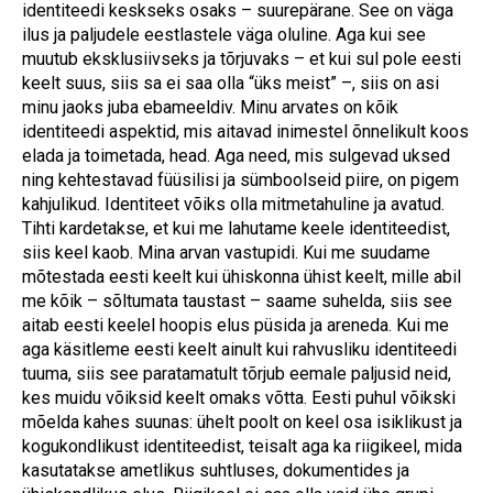
identiteedi keskseks osaks – suurepärane. See on väga
ilus ja paljudele eestlastele väga oluline. Aga kui see
muutub eksklusiivseks ja tõrjuvaks – et kui sul pole eesti
keelt suus, siis sa ei saa olla “üks meist” –, siis on asi
minu jaoks juba ebameeldiv. Minu arvates on kõik
identiteedi aspektid, mis aitavad inimestel õnnelikult koos
elada ja toimetada, head. Aga need, mis sulgevad uksed
ning kehtestavad füüsilisi ja sümboolseid piire, on pigem
kahjulikud. Identiteet võiks olla mitmetahuline ja avatud.
Tihti kardetakse, et kui me lahutame keele identiteedist,
siis keel kaob. Mina arvan vastupidi. Kui me suudame
mõtestada eesti keelt kui ühiskonna ühist keelt, mille abil
me kõik – sõltumata taustast – saame suhelda, siis see
aitab eesti keelel hoopis elus püsida ja areneda. Kui me
aga käsitleme eesti keelt ainult kui rahvusliku identiteedi
tuuma, siis see paratamatult tõrjub eemale paljusid neid,
kes muidu võiksid keelt omaks võtta. Eesti puhul võikski
mõelda kahes suunas: ühelt poolt on keel osa isiklikust ja
kogukondlikust identiteedist, teisalt aga ka riigikeel, mida
kasutatakse ametlikus suhtluses, dokumentides ja