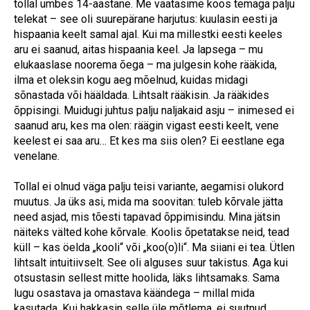
tollal umbes 14-aastane. Me vaatasime koos temaga palju
telekat – see oli suurepärane harjutus: kuulasin eesti ja
hispaania keelt samal ajal. Kui ma millestki eesti keeles
aru ei saanud, aitas hispaania keel. Ja lapsega – mu
elukaaslase noorema õega – ma julgesin kohe rääkida,
ilma et oleksin kogu aeg mõelnud, kuidas midagi
sõnastada või hääldada. Lihtsalt rääkisin. Ja rääkides
õppisingi. Muidugi juhtus palju naljakaid asju – inimesed ei
saanud aru, kes ma olen: räägin vigast eesti keelt, vene
keelest ei saa aru… Et kes ma siis olen? Ei eestlane ega
venelane.
Tollal ei olnud väga palju teisi variante, aegamisi olukord
muutus. Ja üks asi, mida ma soovitan: tuleb kõrvale jätta
need asjad, mis tõesti tapavad õppimisindu. Mina jätsin
näiteks välted kohe kõrvale. Koolis õpetatakse neid, tead
küll – kas öelda „kooli“ või „koo(o)li“. Ma siiani ei tea. Ütlen
lihtsalt intuitiivselt. See oli alguses suur takistus. Aga kui
otsustasin sellest mitte hoolida, läks lihtsamaks. Sama
lugu osastava ja omastava käändega – millal mida
kasutada. Kui hakkasin selle üle mõtlema, ei suutnud