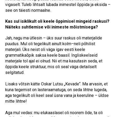
vigaselt. Tuleb lihtsalt lubada inimestel õppida ja eksida –
see on täiesti normaalne.
Kas sul isiklikult oli keele õppimisel mingeid raskusi?
Näiteks suhtlemise või inimeste mõistmisega?
Jah, nagu ma ütlesin – üks suur raskus oli materjalide
puudus. Mul oli tegelikult ainult kolm–neli põhilist
materjali. Üks neist oli väga igav eesti keele
grammatikaõpik saksa keele baasil. Ingliskeelseid
materjale tol ajal ei olnud. Nii et ma kasutasin seda, et
õppida keele struktuur, mis oli seal väga detailselt
selgitatud.
Lisaks võtsin kätte Oskar Lutsu „Kevade“. Ma arvasin, et
kuna tegemist on lasteraamatuga, on seda lihtne lugeda,
aga tegelikult oli keel seal üsna vana ja keeruline – üldse
mitte lihtne!
Aga mul vedas: mu elukaaslasel oli noorem õde, ta oli