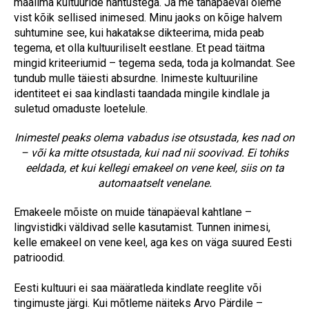
maailma kultuuride nähtustega. Ja me tänapäeval oleme
vist kõik sellised inimesed. Minu jaoks on kõige halvem
suhtumine see, kui hakatakse dikteerima, mida peab
tegema, et olla kultuuriliselt eestlane. Et pead täitma
mingid kriteeriumid – tegema seda, toda ja kolmandat. See
tundub mulle täiesti absurdne. Inimeste kultuuriline
identiteet ei saa kindlasti taandada mingile kindlale ja
suletud omaduste loetelule.
Inimestel peaks olema vabadus ise otsustada, kes nad on
– või ka mitte otsustada, kui nad nii soovivad. Ei tohiks
eeldada, et kui kellegi emakeel on vene keel, siis on ta
automaatselt venelane.
Emakeele mõiste on muide tänapäeval kahtlane –
lingvistidki väldivad selle kasutamist. Tunnen inimesi,
kelle emakeel on vene keel, aga kes on väga suured Eesti
patrioodid.
Eesti kultuuri ei saa määratleda kindlate reeglite või
tingimuste järgi. Kui mõtleme näiteks Arvo Pärdile –