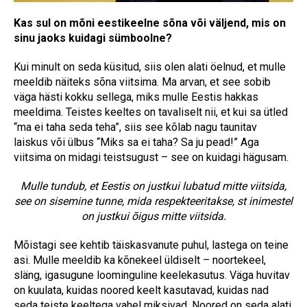
Kas sul on mõni eestikeelne sõna või väljend, mis on
sinu jaoks kuidagi sümboolne?
Kui minult on seda küsitud, siis olen alati öelnud, et mulle
meeldib näiteks sõna viitsima. Ma arvan, et see sobib
väga hästi kokku sellega, miks mulle Eestis hakkas
meeldima. Teistes keeltes on tavaliselt nii, et kui sa ütled
“ma ei taha seda teha”, siis see kõlab nagu taunitav
laiskus või ülbus “Miks sa ei taha? Sa ju pead!” Aga
viitsima on midagi teistsugust – see on kuidagi hägusam.
Mulle tundub, et Eestis on justkui lubatud mitte viitsida,
see on sisemine tunne, mida respekteeritakse, st inimestel
on justkui õigus mitte viitsida.
Mõistagi see kehtib täiskasvanute puhul, lastega on teine
asi. Mulle meeldib ka kõnekeel üldiselt – noortekeel,
släng, igasugune loominguline keelekasutus. Väga huvitav
on kuulata, kuidas noored keelt kasutavad, kuidas nad
seda teiste keeltega vahel miksivad. Noored on seda alati