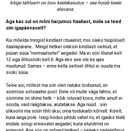
kõige tähtsam on loov keelekasutus – see hoiab keele
elavana.
Aga kas sul on mõni harjumus Itaaliast, mida sa teed
siin igapäevaselt?
Kui mõelda mingist kindlast rituaalist, mis oleks tüüpiliselt
itaaliapärane... Mingil hetkel oleksin kindlasti öelnud, et
püüan süüa “normaalsetel” aegadel. Ma ei söö lõunat kell
12 ega õhtusööki kell 6. Aga eks see ole ka ajas
muutunud. Samas – enne kella seitset õhtul ei suuda ma
siiski süüa.
Teine asi, millest ma siin olen natuke loobunud, on
söömise sotsiaalne pool. Enne oli mulle väga tähtis, et
söömine on ühine hetk – kõik istuvad koos, mitte ainult ei
sööda, vaid räägitakse, arutatakse. Aga nüüd... siin
ülikoolis ma söön tihti üksi, oma toidukarbi kõrvalt. Kiirelt,
kuna aega pole. Isegi kodus juhtub vahel nii, et igaüks teeb
endale söögi erinevatel aegadel, kuna elurütmid on
erinevad. Aga siis on mõned hetked – näiteks nädalalõpus