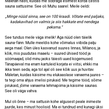
Mäletan hästi, kuidas me sõbraga esimest korda Eestis
sauna sattusime. See oli Muhu saarel. Meile öeldi:
„Minge nüüd sinna, see on 100 kraadi. Võtate end paljaks,
kadakavihad on valmis ja siis hakkate end nendega
peksma.“
See tundus meile väga imelik! Aga nüüd olen täielik
sauna-fänn. Mulle meeldis kohe võimalus viibida palju
aega maal. Olen üles kasvanud suures linnas, Milanos, ja
kõik, mis puudutas maaelu – suured ühised tööd ja
söömaajad, olid minu jaoks täiesti uued kogemused.
Tänapäeval ma enam kartuleid korjata ei viitsi, ehkki ma
ikka teen seda, aga tol ajal oli see kõik uus ja huvitav.
Mäletan, kuidas käisime mu elukaaslase vanaema juures –
ta tegi oma ahjus imelisi pirukaid. Me tegime tööd, sõime
pirukaid, jõime vanaema lehmapiima ja käisime saunas.
See oli väga vahva.
Mul oli õnne – ma sattusin kohe algusest peale inimeste
juurde, kes minust hoolisid. Ma ei tundnud end kunagi üksi