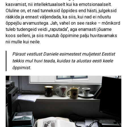
kasvamist, nii intellektuaalselt kui ka emotsionaalselt.
Oluline on, et nad tunneksid õppides end hästi, julgeksid
rääkida ja ennast väljendada, ka siis, kui nad ei nõustu
õppejõu arvamustega. Jah, vahel on see raske – mõnikord
tuleb tudengeid veidi „raputada“, aga enamasti jõuame
koos selleni, ja siis muutub õppimine palju huvitavamaks
nii mulle kui neile.
Pärast vestlust Daniele esimestest muljetest Eestist
tekkis mul huvi teada, kuidas ta alustas eesti keele
õppimist.