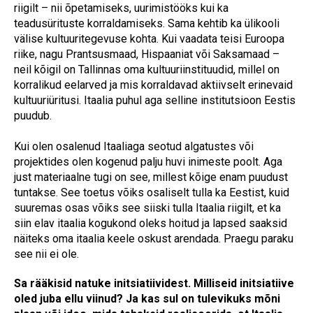
riigilt – nii õpetamiseks, uurimistööks kui ka
teadusürituste korraldamiseks. Sama kehtib ka ülikooli
välise kultuuritegevuse kohta. Kui vaadata teisi Euroopa
riike, nagu Prantsusmaad, Hispaaniat või Saksamaad –
neil kõigil on Tallinnas oma kultuuriinstituudid, millel on
korralikud eelarved ja mis korraldavad aktiivselt erinevaid
kultuuriüritusi. Itaalia puhul aga selline institutsioon Eestis
puudub.
Kui olen osalenud Itaaliaga seotud algatustes või
projektides olen kogenud palju huvi inimeste poolt. Aga
just materiaalne tugi on see, millest kõige enam puudust
tuntakse. See toetus võiks osaliselt tulla ka Eestist, kuid
suuremas osas võiks see siiski tulla Itaalia riigilt, et ka
siin elav itaalia kogukond oleks hoitud ja lapsed saaksid
näiteks oma itaalia keele oskust arendada. Praegu paraku
see nii ei ole.
Sa rääkisid natuke initsiatiividest. Milliseid initsiatiive
oled juba ellu viinud? Ja kas sul on tulevikuks mõni