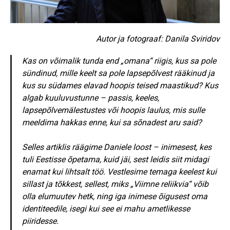
Autor ja fotograaf: Danila Sviridov
Kas on võimalik tunda end „omana“ riigis, kus sa pole
sündinud, mille keelt sa pole lapsepõlvest rääkinud ja
kus su südames elavad hoopis teised maastikud? Kus
algab kuuluvustunne – passis, keeles,
lapsepõlvemälestustes või hoopis laulus, mis sulle
meeldima hakkas enne, kui sa sõnadest aru said?
Selles artiklis räägime Daniele loost – inimesest, kes
tuli Eestisse õpetama, kuid jäi, sest leidis siit midagi
enamat kui lihtsalt töö. Vestlesime temaga keelest kui
sillast ja tõkkest, sellest, miks „Viimne reliikvia“ võib
olla elumuutev hetk, ning iga inimese õigusest oma
identiteedile, isegi kui see ei mahu ametlikesse
piiridesse.