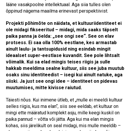
lääne vasakpoolne intellektuaal. Aga siia tulles olen
õppinud nägema maailma erinevast perspektiivist.
Projekti põhimõte on näidata, et kultuuriidentiteet ei
ole midagi fikseeritud – midagi, mida saaks täpselt
paika panna ja öelda: „see ongi see“. See on elav
protsess. Ei saa olla 100% eestlane, kes armastab
ainult laulu- ja tantsupidusid ning esindab mingit
ideaalset super-eestlase kuvandit. See pole lihtsalt
võimalik. Kui sa elad mingis teises riigis ja sulle
hakkab meeldima sealne kultuur, siis see juba muutub
osaks sinu identiteedist – isegi kui ainult natuke, aga
siiski. Ja just see ongi idee – identiteet on pidevas
muutumises, mitte kivisse raiutud.
Täiesti nõus. Kui inimene ütleb, et „mulle ei meeldi kultuur
selles riigis, kus ma elan“, siis see eeldab, et kultuur on
mingi ette määratud komplekt asju, mille keegi kuskil on
paika pannud – võtta või jätta. Aga kui ma elan mingis
kohas, siis järelikult on seal midagi, mis mulle meeldib –