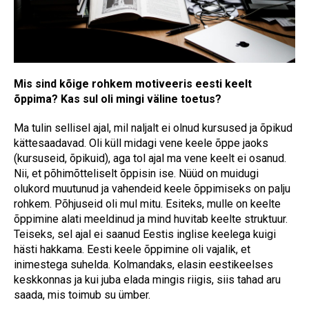
Mis sind kõige rohkem motiveeris eesti keelt
õppima? Kas sul oli mingi väline toetus?
Ma tulin sellisel ajal, mil naljalt ei olnud kursused ja õpikud
kättesaadavad. Oli küll midagi vene keele õppe jaoks
(kursuseid, õpikuid), aga tol ajal ma vene keelt ei osanud.
Nii, et põhimõtteliselt õppisin ise. Nüüd on muidugi
olukord muutunud ja vahendeid keele õppimiseks on palju
rohkem. Põhjuseid oli mul mitu. Esiteks, mulle on keelte
õppimine alati meeldinud ja mind huvitab keelte struktuur.
Teiseks, sel ajal ei saanud Eestis inglise keelega kuigi
hästi hakkama. Eesti keele õppimine oli vajalik, et
inimestega suhelda. Kolmandaks, elasin eestikeelses
keskkonnas ja kui juba elada mingis riigis, siis tahad aru
saada, mis toimub su ümber.