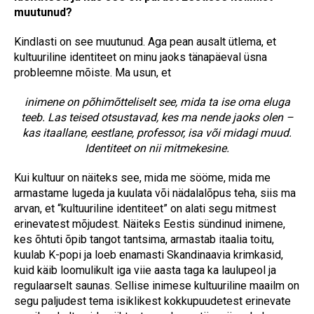
muutunud?
Kindlasti on see muutunud. Aga pean ausalt ütlema, et
kultuuriline identiteet on minu jaoks tänapäeval üsna
probleemne mõiste. Ma usun, et
inimene on põhimõtteliselt see, mida ta ise oma eluga
teeb. Las teised otsustavad, kes ma nende jaoks olen –
kas itaallane, eestlane, professor, isa või midagi muud.
Identiteet on nii mitmekesine.
Kui kultuur on näiteks see, mida me sööme, mida me
armastame lugeda ja kuulata või nädalalõpus teha, siis ma
arvan, et “kultuuriline identiteet” on alati segu mitmest
erinevatest mõjudest. Näiteks Eestis sündinud inimene,
kes õhtuti õpib tangot tantsima, armastab itaalia toitu,
kuulab K-popi ja loeb enamasti Skandinaavia krimkasid,
kuid käib loomulikult iga viie aasta taga ka laulupeol ja
regulaarselt saunas. Sellise inimese kultuuriline maailm on
segu paljudest tema isiklikest kokkupuudetest erinevate