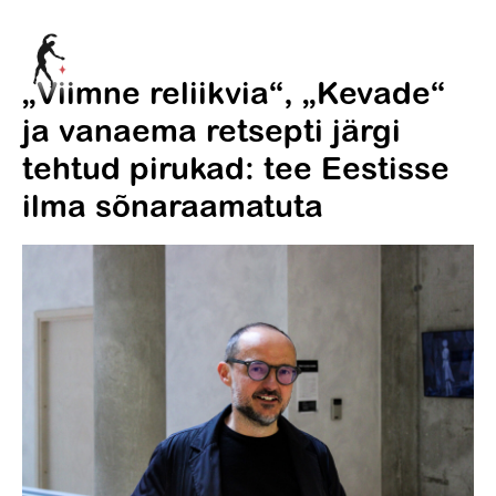
„Viimne reliikvia“, „Kevade“
ja vanaema retsepti järgi
tehtud pirukad: tee Eestisse
ilma sõnaraamatuta