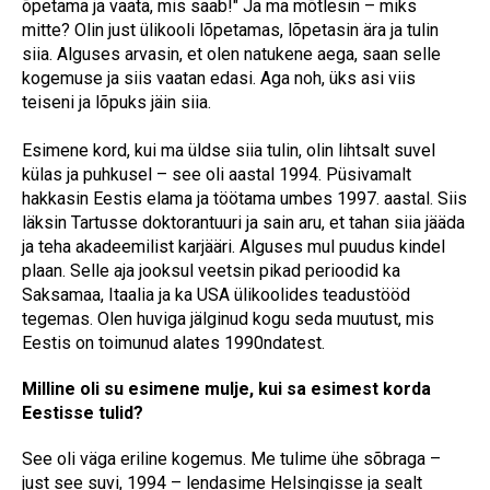
õpetama ja vaata, mis saab!" Ja ma mõtlesin – miks
mitte? Olin just ülikooli lõpetamas, lõpetasin ära ja tulin
siia. Alguses arvasin, et olen natukene aega, saan selle
kogemuse ja siis vaatan edasi. Aga noh, üks asi viis
teiseni ja lõpuks jäin siia.
Esimene kord, kui ma üldse siia tulin, olin lihtsalt suvel
külas ja puhkusel – see oli aastal 1994. Püsivamalt
hakkasin Eestis elama ja töötama umbes 1997. aastal. Siis
läksin Tartusse doktorantuuri ja sain aru, et tahan siia jääda
ja teha akadeemilist karjääri. Alguses mul puudus kindel
plaan. Selle aja jooksul veetsin pikad perioodid ka
Saksamaa, Itaalia ja ka USA ülikoolides teadustööd
tegemas. Olen huviga jälginud kogu seda muutust, mis
Eestis on toimunud alates 1990ndatest.
Milline oli su esimene mulje, kui sa esimest korda
Eestisse tulid?
See oli väga eriline kogemus. Me tulime ühe sõbraga –
just see suvi, 1994 – lendasime Helsingisse ja sealt