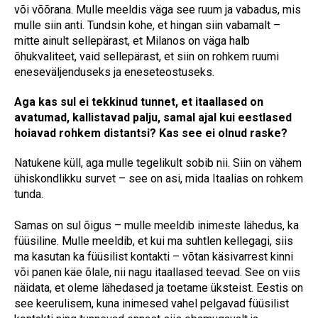
või võõrana. Mulle meeldis väga see ruum ja vabadus, mis
mulle siin anti. Tundsin kohe, et hingan siin vabamalt –
mitte ainult sellepärast, et Milanos on väga halb
õhukvaliteet, vaid sellepärast, et siin on rohkem ruumi
eneseväljenduseks ja eneseteostuseks.
Aga kas sul ei tekkinud tunnet, et itaallased on
avatumad, kallistavad palju, samal ajal kui eestlased
hoiavad rohkem distantsi? Kas see ei olnud raske?
Natukene küll, aga mulle tegelikult sobib nii. Siin on vähem
ühiskondlikku survet – see on asi, mida Itaalias on rohkem
tunda.
Samas on sul õigus – mulle meeldib inimeste lähedus, ka
füüsiline. Mulle meeldib, et kui ma suhtlen kellegagi, siis
ma kasutan ka füüsilist kontakti – võtan käsivarrest kinni
või panen käe õlale, nii nagu itaallased teevad. See on viis
näidata, et oleme lähedased ja toetame üksteist. Eestis on
see keerulisem, kuna inimesed vahel pelgavad füüsilist