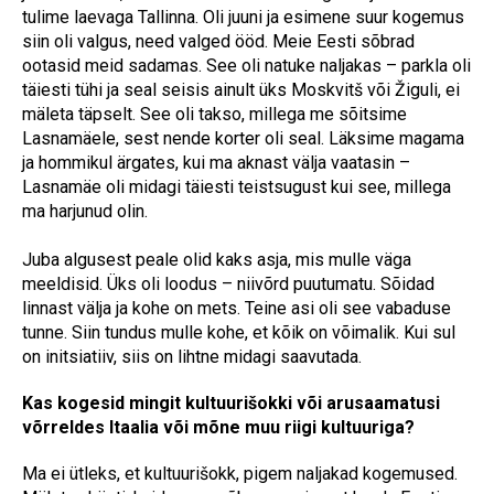
tulime laevaga Tallinna. Oli juuni ja esimene suur kogemus
siin oli valgus, need valged ööd. Meie Eesti sõbrad
ootasid meid sadamas. See oli natuke naljakas – parkla oli
täiesti tühi ja seal seisis ainult üks Moskvitš või Žiguli, ei
mäleta täpselt. See oli takso, millega me sõitsime
Lasnamäele, sest nende korter oli seal. Läksime magama
ja hommikul ärgates, kui ma aknast välja vaatasin –
Lasnamäe oli midagi täiesti teistsugust kui see, millega
ma harjunud olin.
Juba algusest peale olid kaks asja, mis mulle väga
meeldisid. Üks oli loodus – niivõrd puutumatu. Sõidad
linnast välja ja kohe on mets. Teine asi oli see vabaduse
tunne. Siin tundus mulle kohe, et kõik on võimalik. Kui sul
on initsiatiiv, siis on lihtne midagi saavutada.
Kas kogesid mingit kultuurišokki või arusaamatusi
võrreldes Itaalia või mõne muu riigi kultuuriga?
Ma ei ütleks, et kultuurišokk, pigem naljakad kogemused.