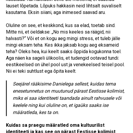
lauset lõpetada. Lõpuks hakkasin neid lihtsalt suvaliselt
kasutama. Eksin siiani, aga inimesed saavad aru.
Oluline on see, et keskkond, kus sa elad, toetab sind.
Mitte nii, et öeldakse: „No mis keeles sa räägid, nii
halvasti?“ Või et on kogu aeg mingi stress, et tuleb jälle
mingi eksam teha. Kes ikka jaksab kogu aeg eksameid
teha? Oleks hea, kui keelt saaks õppida kogukonna toel.
Aga näen ka sageli ülikoolis, et tudengid ootavad tundi:
eestikeelsed on ühel pool ust ja venekeelsed teisel pool.
Nii ei teki suhtlust ega õpita keelt.
Seejärel rääkisime Danielega sellest, kuidas tema
enesetunnetus on muutunud pärast Eestisse kolimist,
miks ei saa identiteeti taandada ainult rahvusele või
keelele ning kui oluline on, et igaüks saaks ise
määratleda, kes ta on.
Kuidas sa praegu määratled oma kultuurilist
identiteeti ja kas see on pärast Eestisse kolimist