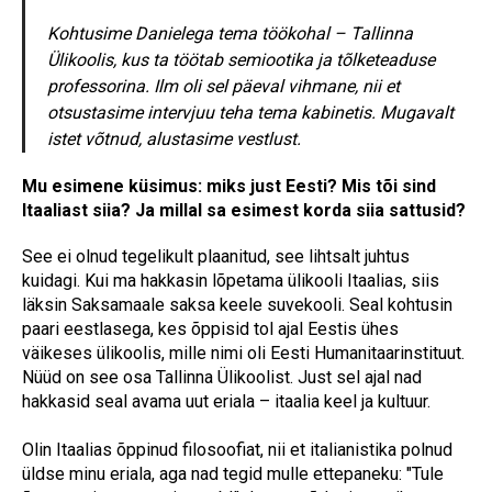
Kohtusime Danielega tema töökohal – Tallinna
Ülikoolis, kus ta töötab semiootika ja tõlketeaduse
professorina. Ilm oli sel päeval vihmane, nii et
otsustasime intervjuu teha tema kabinetis. Mugavalt
istet võtnud, alustasime vestlust.
Mu esimene küsimus: miks just Eesti? Mis tõi sind
Itaaliast siia? Ja millal sa esimest korda siia sattusid?
See ei olnud tegelikult plaanitud, see lihtsalt juhtus
kuidagi. Kui ma hakkasin lõpetama ülikooli Itaalias, siis
läksin Saksamaale saksa keele suvekooli. Seal kohtusin
paari eestlasega, kes õppisid tol ajal Eestis ühes
väikeses ülikoolis, mille nimi oli Eesti Humanitaarinstituut.
Nüüd on see osa Tallinna Ülikoolist. Just sel ajal nad
hakkasid seal avama uut eriala – itaalia keel ja kultuur.
Olin Itaalias õppinud filosoofiat, nii et italianistika polnud
üldse minu eriala, aga nad tegid mulle ettepaneku: "Tule