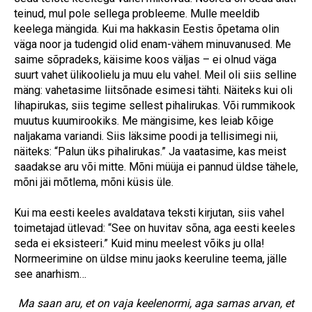
teinud, mul pole sellega probleeme. Mulle meeldib
keelega mängida. Kui ma hakkasin Eestis õpetama olin
väga noor ja tudengid olid enam-vähem minuvanused. Me
saime sõpradeks, käisime koos väljas – ei olnud väga
suurt vahet ülikoolielu ja muu elu vahel. Meil oli siis selline
mäng: vahetasime liitsõnade esimesi tähti. Näiteks kui oli
lihapirukas, siis tegime sellest pihalirukas. Või rummikook
muutus kuumirookiks. Me mängisime, kes leiab kõige
naljakama variandi. Siis läksime poodi ja tellisimegi nii,
näiteks: “Palun üks pihalirukas.” Ja vaatasime, kas meist
saadakse aru või mitte. Mõni müüja ei pannud üldse tähele,
mõni jäi mõtlema, mõni küsis üle.
Kui ma eesti keeles avaldatava teksti kirjutan, siis vahel
toimetajad ütlevad: “See on huvitav sõna, aga eesti keeles
seda ei eksisteeri.” Kuid minu meelest võiks ju olla!
Normeerimine on üldse minu jaoks keeruline teema, jälle
see anarhism…
Ma saan aru, et on vaja keelenormi, aga samas arvan, et