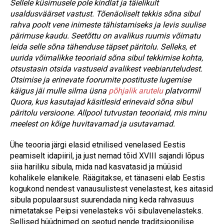
Sellele küsimusele pole kindlat ja täielikult
usaldusväärset vastust. Tõenäoliselt tekkis sõna sibul
rahva poolt vene inimeste tähistamiseks ja levis suulise
pärimuse kaudu. Seetõttu on avalikus ruumis võimatu
leida selle sõna tähenduse täpset päritolu. Selleks, et
uurida võimalikke teooriaid sõna sibul tekkimise kohta,
otsustasin otsida vastuseid avalikest veebiaruteludest.
Otsimise ja erinevate foorumite postituste lugemise
käigus jäi mulle silma üsna
põhjalik arutelu
platvormil
Quora, kus kasutajad käsitlesid erinevaid sõna sibul
päritolu versioone. Allpool tutvustan teooriaid, mis minu
meelest on kõige huvitavamad ja usutavamad.
Ühe teooria järgi elasid etnilised venelased Eestis
peamiselt idapiiril, ja just nemad tõid XVIII sajandi lõpus
siia hariliku sibula, mida nad kasvatasid ja müüsid
kohalikele elanikele. Räägitakse, et tänaseni elab Eestis
kogukond nendest vanausulistest venelastest, kes aitasid
sibula populaarsust suurendada ning keda rahvasuus
nimetatakse Peipsi venelasteks või sibulavenelasteks.
Sellised hüüdnimed on seotud nende traditsioonilise