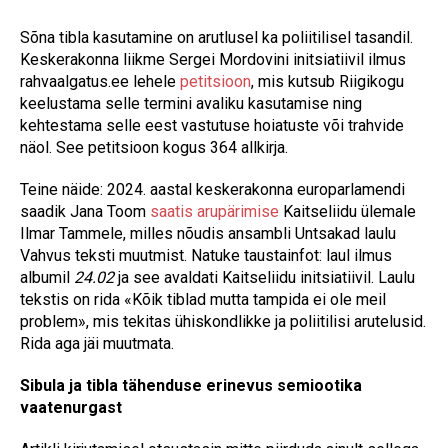
Sõna tibla kasutamine on arutlusel ka poliitilisel tasandil.
Keskerakonna liikme Sergei Mordovini initsiatiivil ilmus
rahvaalgatus.ee lehele
petitsioon
, mis kutsub Riigikogu
keelustama selle termini avaliku kasutamise ning
kehtestama selle eest vastutuse hoiatuste või trahvide
näol. See petitsioon kogus 364 allkirja.
Teine näide: 2024. aastal keskerakonna europarlamendi
saadik Jana Toom
saatis arupärimise
Kaitseliidu ülemale
Ilmar Tammele, milles nõudis ansambli Untsakad laulu
Vahvus teksti muutmist. Natuke taustainfot: laul ilmus
albumil
24.02
ja see avaldati Kaitseliidu initsiatiivil. Laulu
tekstis on rida «Kõik tiblad mutta tampida ei ole meil
problem», mis tekitas ühiskondlikke ja poliitilisi arutelusid.
Rida aga jäi muutmata.
Sibula ja tibla tähenduse erinevus semiootika
vaatenurgast