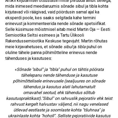
Artikli kirjutamisel otsustasin mitte piirduda ainult sellega,
mida inimesed meediaruumis sõnade sibul ja tibla kohta
kirjutavad või räägivad, vaid pöördusin samal ajal ka
eksperdi poole, kes saaks selgitada kahe termini
erinevust ja kommenteerida nende sõnade spetsiifikat.
Selle küsimuse mõistmisel aitab meid Martin Oja — Eesti
Semiootika Seltsi esimees ja Tartu Ülikooli
Rakendussemiootika Keskuse tegevjuht. Martin rõhutas
meie kirjavahetuses, et sõnade
sibul
ja
tibla
puhul on
oluline tähele panna põhimõtteline erinevus nende
tähenduses ja kasutuses:
«Sõnade "sibul" ja "tibla" puhul on tähtis pöörata
tähelepanu nende tähenduse ja kasutuse
põhimõttelisele erinevusele (sealjuures on sõnade
tähendus ja kasutus alati lahutamatult
omavahel seotud, ehk tähendus sõltub
kasutuspraktikast)."Sibul" on rahvuslik pejoratiiv ehk teist
rahvust kergelt halvustav väljend, nii nagu venelased
ütlevad eestlaste ja soomlaste kohta "tšuhnaa" ja
ukrainlaste kohta "hoholl". Selliste pejoratiivide kasutus