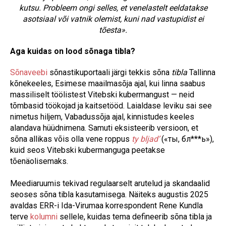
kutsu. Probleem ongi selles, et venelastelt eeldatakse
asotsiaal või vatnik olemist, kuni nad vastupidist ei
tõesta».
Aga kuidas on lood sõnaga tibla?
Sõnaveebi
sõnastikuportaali järgi tekkis sõna
tibla
Tallinna
kõnekeeles, Esimese maailmasõja ajal, kui linna saabus
massiliselt töölistest Vitebski kubermangust — neid
tõmbasid töökojad ja kaitsetööd. Laialdase leviku sai see
nimetus hiljem, Vabadussõja ajal, kinnistudes keeles
alandava hüüdnimena. Samuti eksisteerib versioon, et
sõna allikas võis olla vene roppus
ty bljad’
(«ты, бл***ь»),
kuid seos Vitebski kubermanguga peetakse
tõenäolisemaks.
Meediaruumis tekivad regulaarselt arutelud ja skandaalid
seoses sõna tibla kasutamisega. Näiteks augustis 2025
avaldas ERR-i Ida-Virumaa korrespondent Rene Kundla
terve
kolumni
sellele, kuidas tema defineerib sõna tibla ja