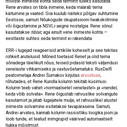
milliste inimeste kohta seda terminit tuleks kasutada.
Rene arvates on tibla inimene, keda määrab tema
käitumine ja vaated. Siia kuulub näiteks põlgav suhtumine
Eestisse, samuti Nõukogude okupatsiooni heakskiitmine
või õigustamine ja NSVLi-aegne nostalgia. Rene sõnul
kasutatakse
tiblat
, aga ainult vene inimeste kohta —
eestlaste suhtes seda terminit ei rakendata.
ERR-i lugejad reageerisid artiklile koheselt ja see tekitas
rohkelt arutelusid. Mõned toetasid Renet ja olid tema
sõnadega täielikult nõus, teised pidasid teksti väljendusi
venelaste vihkamiseks ja vastuvõetamatuks. RusDelfi
peatoimetaja Andrei Šumakov kirjutas
arvustuse
,
rõhutades, et Rene Kundla kolumn tekitab küsimusi.
Kolumn teeb vahet «normaalsetel venelastel» ja «nendel,
keda võib solvata». Rene õigustab rahvuslike solvangute
kasutamist ja jätab lugejatele mulje, et rahvuslikel alustel
inimeste solvamine esitatakse tavapärasena. Samuti,
Andrei arvates, kannab kolumn rassistliku loogika jooni ja
loob tunde, et teatud inimgrupid väärivad automaatselt
hukka mõistmist.