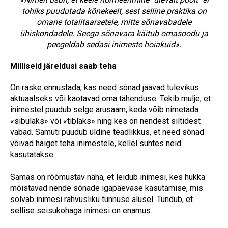
tohiks puudutada kõnekeelt, sest selline praktika on
omane totalitaarsetele, mitte sõnavabadele
ühiskondadele. Seega sõnavara käitub omasoodu ja
peegeldab sedasi inimeste hoiakuid».
Milliseid järeldusi saab teha
On raske ennustada, kas need sõnad jäävad tulevikus
aktuaalseks või kaotavad oma tähenduse. Tekib mulje, et
inimestel puudub selge arusaam, keda võib nimetada
«sibulaks» või «tiblaks» ning kes on nendest siltidest
vabad. Samuti puudub üldine teadlikkus, et need sõnad
võivad haiget teha inimestele, kellel suhtes neid
kasutatakse.
Samas on rõõmustav näha, et leidub inimesi, kes hukka
mõistavad nende sõnade igapäevase kasutamise, mis
solvab inimesi rahvusliku tunnuse alusel. Tundub, et
sellise seisukohaga inimesi on enamus.