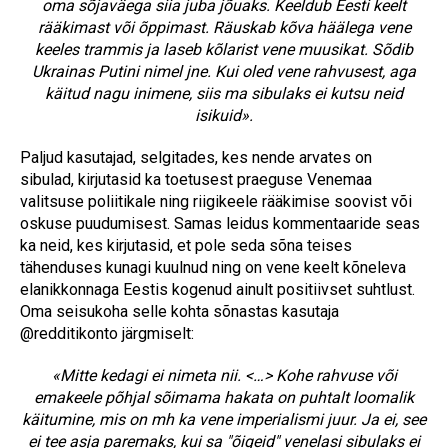
oma sõjaväega siia juba jõuaks. Keeldub Eesti keelt
rääkimast või õppimast. Räuskab kõva häälega vene
keeles trammis ja laseb kõlarist vene muusikat. Sõdib
Ukrainas Putini nimel jne. Kui oled vene rahvusest, aga
käitud nagu inimene, siis ma sibulaks ei kutsu neid
isikuid».
Paljud kasutajad, selgitades, kes nende arvates on
sibulad, kirjutasid ka toetusest praeguse Venemaa
valitsuse poliitikale ning riigikeele rääkimise soovist või
oskuse puudumisest. Samas leidus kommentaaride seas
ka neid, kes kirjutasid, et pole seda sõna teises
tähenduses kunagi kuulnud ning on vene keelt kõneleva
elanikkonnaga Eestis kogenud ainult positiivset suhtlust.
Oma seisukoha selle kohta sõnastas kasutaja
@redditikonto järgmiselt:
«Mitte kedagi ei nimeta nii. <…> Kohe rahvuse või
emakeele põhjal sõimama hakata on puhtalt loomalik
käitumine, mis on mh ka vene imperialismi juur. Ja ei, see
ei tee asja paremaks, kui sa "õigeid" venelasi sibulaks ei