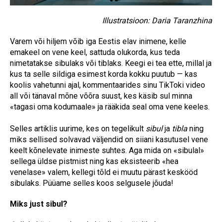
Illustratsioon: Daria Taranzhina
Varem või hiljem võib iga Eestis elav inimene, kelle
emakeel on vene keel, sattuda olukorda, kus teda
nimetatakse sibulaks või tiblaks. Keegi ei tea ette, millal ja
kus ta selle sildiga esimest korda kokku puutub — kas
koolis vahetunni ajal, kommentaarides sinu TikToki video
all või tänaval mõne võõra suust, kes käsib sul minna
«tagasi oma kodumaale» ja rääkida seal oma vene keeles.
Selles artiklis uurime, kes on tegelikult
sibul
ja
tibla
ning
miks sellised solvavad väljendid on siiani kasutusel vene
keelt kõnelevate inimeste suhtes. Aga mida on «sibulal»
sellega üldse pistmist ning kas eksisteerib «hea
venelase» valem, kellegi tõld ei muutu pärast keskööd
sibulaks. Püüame selles koos selgusele jõuda!
Miks just sibul?