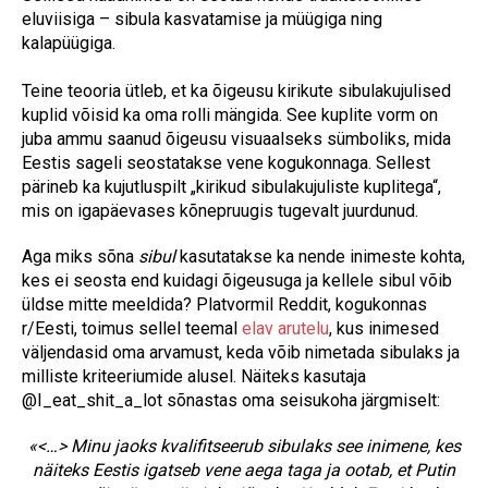
eluviisiga – sibula kasvatamise ja müügiga ning
kalapüügiga.
Teine teooria ütleb, et ka õigeusu kirikute sibulakujulised
kuplid võisid ka oma rolli mängida. See kuplite vorm on
juba ammu saanud õigeusu visuaalseks sümboliks, mida
Eestis sageli seostatakse vene kogukonnaga. Sellest
pärineb ka kujutluspilt „kirikud sibulakujuliste kuplitega“,
mis on igapäevases kõnepruugis tugevalt juurdunud.
Aga miks sõna
sibul
kasutatakse ka nende inimeste kohta,
kes ei seosta end kuidagi õigeusuga ja kellele sibul võib
üldse mitte meeldida? Platvormil Reddit, kogukonnas
r/Eesti, toimus sellel teemal
elav arutelu
, kus inimesed
väljendasid oma arvamust, keda võib nimetada sibulaks ja
milliste kriteeriumide alusel. Näiteks kasutaja
@I_eat_shit_a_lot sõnastas oma seisukoha järgmiselt:
«<…> Minu jaoks kvalifitseerub sibulaks see inimene, kes
näiteks Eestis igatseb vene aega taga ja ootab, et Putin