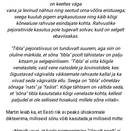
on keeltes väga
vana ja levinud nähtus ning seotud oma-võõra eristusega;
seega kuulub pigem argikasutusse ning käib kõigi
kõnealuse rahvuse esindajate kohta. Rahvuslike
pejoratiivide kasutus pole tugevalt solvav, kuid on selgelt
ebaviisakas.
"Tibla" pejoratiivsus on tunduvalt suurem, aga siin on
oluline märkida, et sõna "tibla" poolt tähistatav on palju
kitsam ja selgepiirilisem. "Tibla" ei viita kõigile
venelastele, vaid vene natsidele ja šovinistidele, kes
õigustavad vägivalda väiksemate rahvaste kallal ja ka
viivad seda vägivalda ellu. Seega on "tibla" võrreldav
sõnaga "nats" ja "fašist". Kõige tähtsam on vältida seda,
et "sõna" tibla kasutataks kõigi venelaste kohta, kellest
paljudel ei ole selliseid hoiakuid, millele sõna viitab».
Martin leiab ka, et Eesti riik ei peaks ühiskonnale
dikteerima, milliseid sõnu võib kasutada ja milliseid mitte:
«Nimelt usun, et keele normeerimine "ülevalt poolt" ei