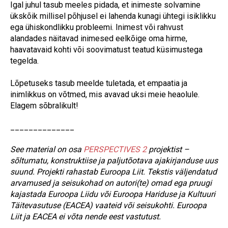
Igal juhul tasub meeles pidada, et inimeste solvamine
ükskõik millisel põhjusel ei lahenda kunagi ühtegi isiklikku
ega ühiskondlikku probleemi. Inimest või rahvust
alandades näitavad inimesed eelkõige oma hirme,
haavatavaid kohti või soovimatust teatud küsimustega
tegelda.
Lõpetuseks tasub meelde tuletada, et empaatia ja
inimlikkus on võtmed, mis avavad uksi meie heaolule.
Elagem sõbralikult!
______________
See material on osa
PERSPECTIVES 2
projektist –
sõltumatu, konstruktiise ja paljutõotava ajakirjanduse uus
suund. Projekti rahastab Euroopa Liit. Tekstis väljendatud
arvamused ja seisukohad on autori(te) omad ega pruugi
kajastada Euroopa Liidu või Euroopa Hariduse ja Kultuuri
Täitevasutuse (EACEA) vaateid või seisukohti. Euroopa
Liit ja EACEA ei võta nende eest vastutust.